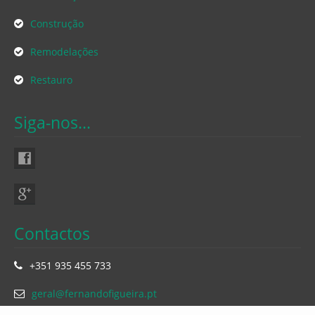
Construção
Remodelações
Restauro
Siga-nos...
Contactos
+351 935 455 733
geral@fernandofigueira.pt