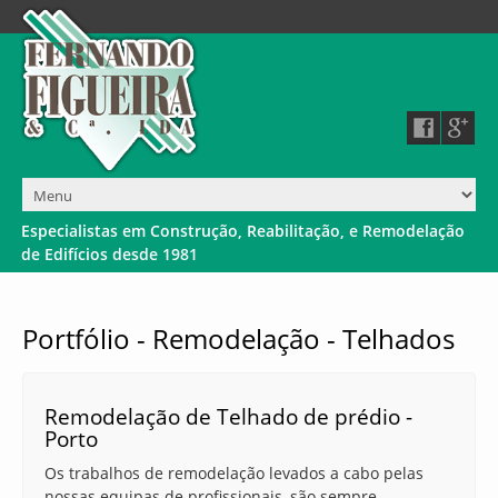
E
s
p
e
c
i
a
l
i
s
t
a
s
e
m
C
o
n
s
t
r
u
ç
ã
o
,
R
e
a
b
i
l
i
t
a
ç
ã
o
,
e
R
e
m
o
d
e
l
a
ç
ã
o
d
e
E
d
i
f
í
c
i
o
s
d
e
s
d
e
1
9
8
1
Portfólio - Remodelação - Telhados
Remodelação de Telhado de prédio -
Porto
Os trabalhos de remodelação levados a cabo pelas
nossas equipas de profissionais, são sempre