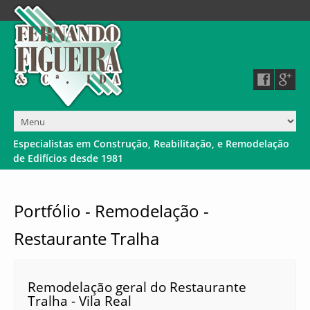
E
s
p
e
c
i
a
l
i
s
t
a
s
e
m
C
o
n
s
t
r
u
ç
ã
o
,
R
e
a
b
i
l
i
t
a
ç
ã
o
,
e
R
e
m
o
d
e
l
a
ç
ã
o
d
e
E
d
i
f
í
c
i
o
s
d
e
s
d
e
1
9
8
1
Portfólio - Remodelação -
Restaurante Tralha
Remodelação geral do Restaurante
Tralha - Vila Real