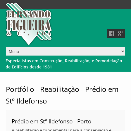
E
s
p
e
c
i
a
l
i
s
t
a
s
e
m
C
o
n
s
t
r
u
ç
ã
o
,
R
e
a
b
i
l
i
t
a
ç
ã
o
,
e
R
e
m
o
d
e
l
a
ç
ã
o
d
e
E
d
i
f
í
c
i
o
s
d
e
s
d
e
1
9
8
1
Portfólio - Reabilitação - Prédio em
Stº Ildefonso
Prédio em Stº Ildefonso - Porto
A reabilitação é fundamental para a conservação e