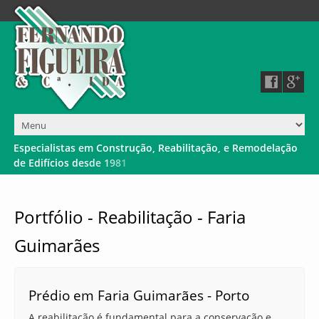
E
s
p
e
c
i
a
l
i
s
t
a
s
e
m
C
o
n
s
t
r
u
ç
ã
o
,
R
e
a
b
i
l
i
t
a
ç
ã
o
,
e
R
e
m
o
d
e
l
a
ç
ã
o
d
e
E
d
i
f
í
c
i
o
s
d
e
s
d
e
1
9
8
1
Portfólio - Reabilitação - Faria
Guimarães
Prédio em Faria Guimarães - Porto
A reabilitação é fundamental para a conservação e