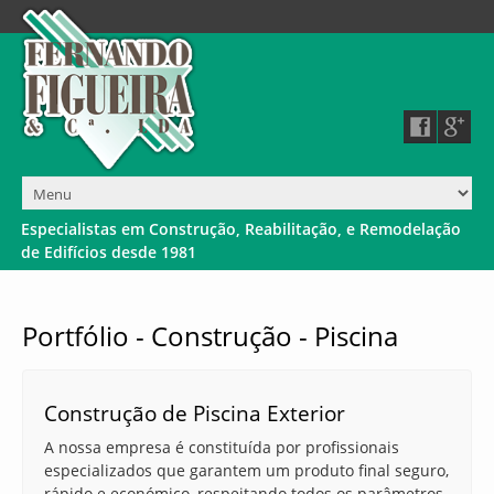
E
s
p
e
c
i
a
l
i
s
t
a
s
e
m
C
o
n
s
t
r
u
ç
ã
o
,
R
e
a
b
i
l
i
t
a
ç
ã
o
,
e
R
e
m
o
d
e
l
a
ç
ã
o
d
e
E
d
i
f
í
c
i
o
s
d
e
s
d
e
1
9
8
1
Portfólio - Construção - Piscina
Construção de Piscina Exterior
A nossa empresa é constituída por profissionais
especializados que garantem um produto final seguro,
rápido e económico, respeitando todos os parâmetros